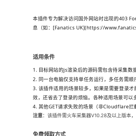
本插件专为解决访问国外网站时出现的403 F
息（如：[Fanatics UK](https://www.fanati
适用条件
1. 目标网站的
js渲染后的
源码需包含待采集数据
2. 同一台电脑仅支持单任务运行，多任务需
3. 该插件适用的场景较多，如果是需要登录
效，还省去了登录的烦恼。各种适用场景可以多
4. 其他GET请求失败的场景（非Cloudflar
注意
：该插件需火车采集器V10.28及以上版本
免费领取方式