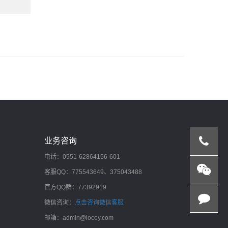
Lesson_7:标签—内容循环设置
YY直播课程：火车采集器网址采集操作
YY直播培训课程——火车采集器内容采
集操作
YY直播培训课程-火车采集器V9.3发布
业务咨询
操作之web发布模块
电话：0551-62864156-601
客服QQ：775543649、375043488
YY直播培训课程-火车采集器V9.3发布
操作之保存本地文件
官方QQ群：77392919
微信咨询：
点击咨询微信客服
邮箱：admin@locoy.com
YY直播培训课程-火车采集器V9.3发布
操作之入库发布模块