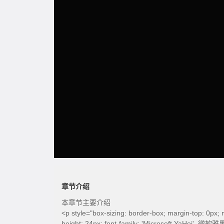
章节介绍
本章节主要介绍
<p style="box-sizing: border-box; margin-top: 0px; m
height: 24px; font-family: 'Microsoft YaHei', 微软雅黑,