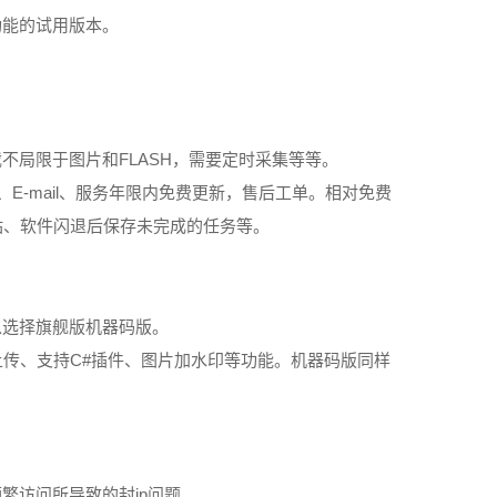
功能的试用版本。
FLASH
载不局限于图片和
，需要定时采集等等。
E-mail
、
、服务年限内免费更新，售后工单。相对免费
站、软件闪退后保存未完成的任务等。
以选择旗舰版机器码版。
C#
上传、支持
插件、图片加水印等功能。机器码版同样
ip
频繁访问所导致的封
问题。