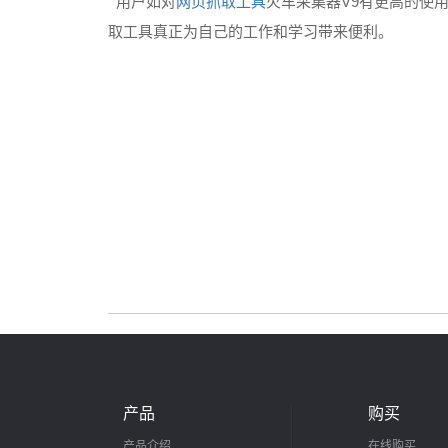
V9
用户如对
网页抓取工具
火车采集器
有更高的使
取工具真正为自己的工作和学习带来便利。
产品
购买
产品介绍
在线购买