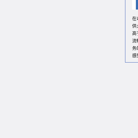
在
供
高
流
务
感