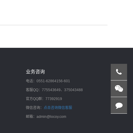
业务咨询
电话：0551-62864156-601
客服QQ：775543649、375043488
官方QQ群：77392919
微信咨询：
点击咨询微信客服
邮箱：admin@locoy.com