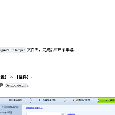
文件夹，完成后重启采集器。
ugins\HttpTamper
设置】
->
【插件】
。
选择
。
SetCookie.dll