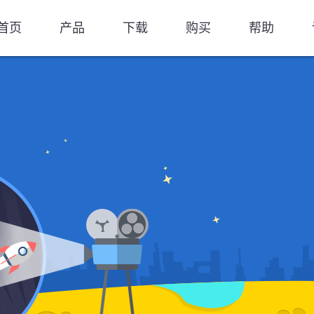
首页
产品
下载
购买
帮助