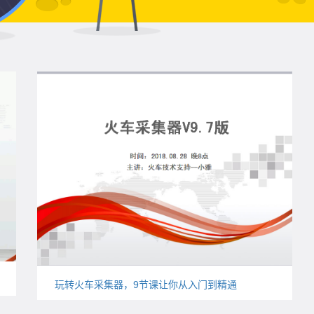
玩转火车采集器，9节课让你从入门到精通