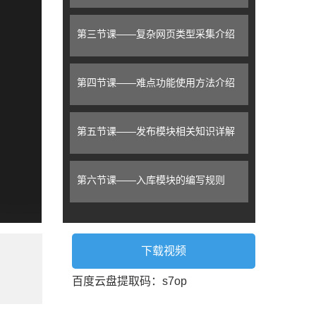
第三节课——复杂网页类型采集介绍
第四节课——难点功能使用方法介绍
第五节课——发布模块相关知识详解
第六节课——入库模块的编写规则
第七节课——实用小功能讲解
下载视频
第八节课——火车采集器实战篇（58同
百度云盘提取码：s7op
城及淘宝网数据采集示例）