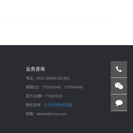
第九节课——如何更好地利用fiddler
业务咨询
电话：0551-62864156-601
客服QQ：775543649、375043488
官方QQ群：77392919
微信咨询：
点击咨询微信客服
邮箱：admin@locoy.com