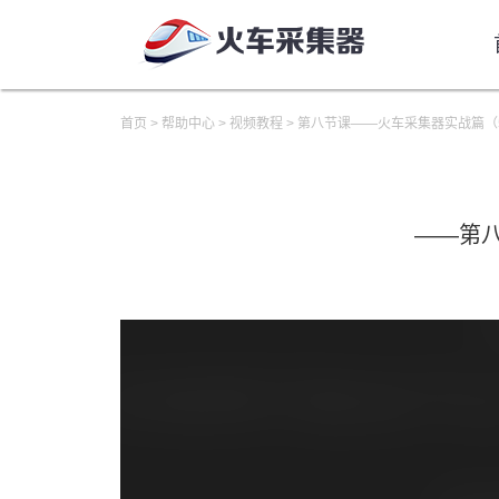
首页
>
帮助中心
>
视频教程
>
第八节课——火车采集器实战篇（
——第