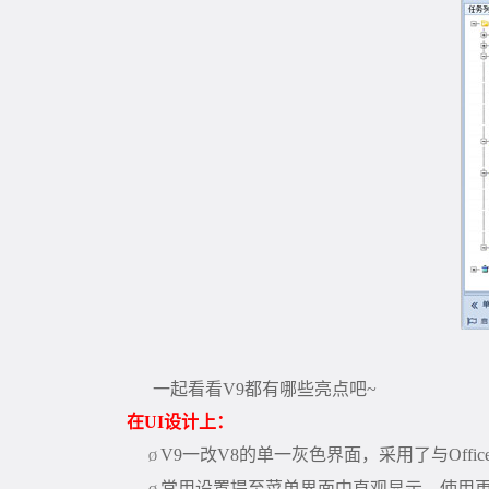
一起看看
V9
都有哪些亮点吧
~
在
UI
设计上：
V9
一改
V8
的单一灰色界面，采用了与
Offic
Ø
常用设置提至菜单界面中直观显示，使用