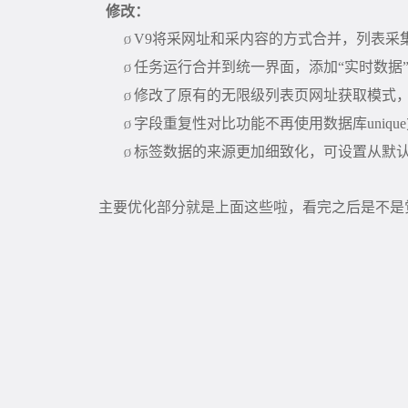
修改：
V9
将采网址和采内容的方式合并，列表采
Ø
任务运行合并到统一界面，添加“实时数据”
Ø
修改
了
原有的无限级列表页网址获取模式
Ø
字段重复性对比功能不再使用数据库
unique
Ø
标签数据
的
来源更
加
细致化，可设置从默
Ø
主要优化部分就是上面这些啦，看完之后是不是