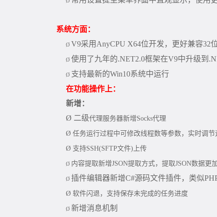
Ø
系统方面：
V9
采用
AnyCPU X64
位开发，更好兼容
32
Ø
使用了九年的
.NET2.0
框架在
V9
中升级到
.N
Ø
支持最新的
Win10
系统中运行
Ø
在功能操作上：
新增：
Ø
二级
代理服务器新增
Socks
代理
Ø
任务运行过程中可修改线程数等参数，实时调节
Ø
支持
SSH(SFTP
文件
)
上传
内容提取新增
JSON
提取方式，提取
JSON
数据更
Ø
插件编辑器新增C#源码文件插件，类似P
Ø
Ø
软件闪退，支持保存未完成的任务进度
新增消息机制
Ø