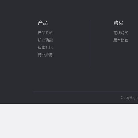
产品
购买
产品介绍
在线购买
核心功能
版本比较
版本对比
行业应用
CopyRig