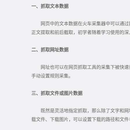
一、
抓取文本数据
网页中的文本数据在火车采集器中可以通过
正文提取和前后截取，初学者随着学习使用的深
二、
抓取网址数据
网址也可以在网页抓取工具的采集下被快速
手动设置规则采集。
三、
抓取文件或图片数据
既然是灵活地指定抓取，那么除了文字和网
载文件、下载图片，可以设置下载的路径和文件