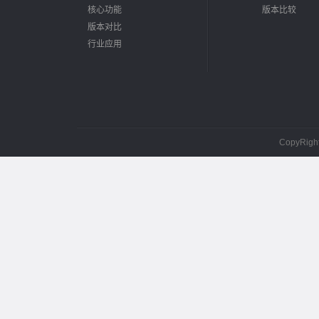
核心功能
版本比较
版本对比
行业应用
CopyRig