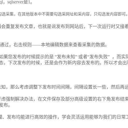
ql
，
sqlserver
是
1
。
勾选采集，在其他版本中不需要勾选采网址和采内容，只勾选发内容即可
器会重复发布文章，也就是说发布到网站后，下一次运行时又接
通过，右击规则
——
本地编辑数据来查看采集的数据。
如果您发布的时候提示的是
“
发布未知
”
或者
“
发布失败
”
，而实
态，下次发布的时候，还是会作为新内容去发布的。所以才会出
未知，那么考虑调整下发布时间间隔，间隔设置长一些，然后再
考虑强制解决办法，在文件保存及部分高级设置的右下角发布结
发布。
理、发布均能进行高效的操作，学会灵活运用能够为我们的日常