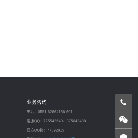
业务咨询
电话：0551-62864156-601
客服QQ：775543649、375043488
官方QQ群：77392919