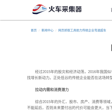
首页
新闻中心
网页抓取工具助力传统企业弯道超车
经过2015年的股灾和经济动荡，2016年
找增长新动力。正处低谷的传统企业能否在这场转
拉动内需和消费潜力
综合2015年的外汇、股市、房产、消费等领
不能延后，否则未来要付出的代价可能会更大，当