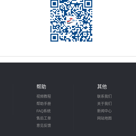
帮助
其他
视频教程
联系我们
帮助手册
关于我们
FAQ系统
新闻中心
售后工单
网站地图
意见反馈