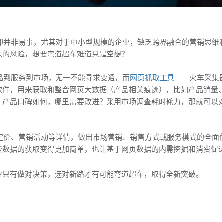
却并非易事，尤其对于中小型规模的企业，缺乏跨界融合的营销思维
汰的风险，想要弯道超车难道只是空想？
品到服务到市场，无一不能寻求变通，而
网页抓取工具
——火车采集
软件，用来获取和整合网页大数据（产品相关痕迹），比如产品销量
，产品口碑如何，哪里需要改进？采用市场调查耗时耗力，那就可以
定价、营销活动等详情，做出市场营销、销售方式或服务模式的全面
些数据的获取变得更加简单，也让基于网页数据的内需挖掘和消费促
业只有做对决策，选对新路才有可能弯道超车，取得全新突破。