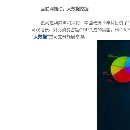
互联网推动，大数据挖掘
说到拉动内需和消费，中国政府今年共投资了1
可观增长。对比消费占据GDP八成的美国，他们
“
大数据
”
或可充分施展拳脚。