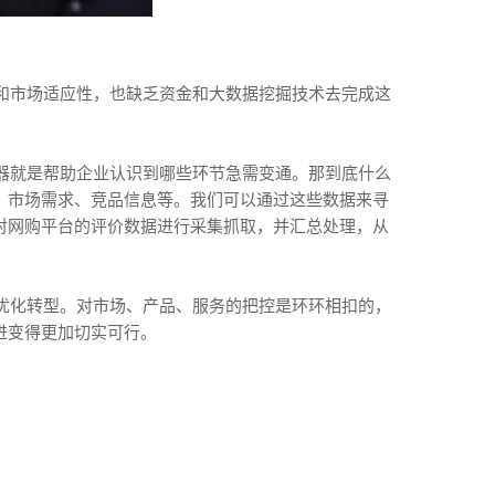
和市场适应性，也缺乏资金和大数据挖掘技术去完成这
器就是帮助企业认识到哪些环节急需变通。那到底什么
、市场需求、竞品信息等。我们可以通过这些数据来寻
对网购平台的评价数据进行采集抓取，并汇总处理，从
优化转型。对市场、产品、服务的把控是环环相扣的，
进变得更加切实可行。