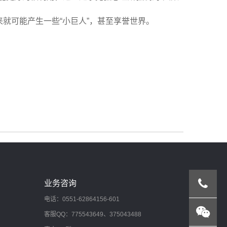
就可能产生一些“小巨人”，甚至享誉世界。
业务咨询
电话：0551-62864156-601
客服QQ：775543649、375043488