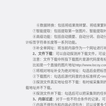
⑥数据转换：包括将结果简转繁、将结果繁转
⑦智能提取：包括提取第一张图片、智能提取
⑧高级功能：包括自动摘要、自动分词、自动分
计标签字符串长度等一系列功能。
⑨补全单网址：将当前内容作为一个网址进行
2、文件下载
：可以自动探测并下载文件，可设
注意：文件下载中所指下载图片是源代码里有标准样式
比如是一个直接的图片地址http://www.locoy
①将相对地址补全为绝对地址：勾选后会把标
②下载图片：勾选后源代码里的含标准样式<img 
③探测文件真实地址但不下载：有时候采集到
载地址并不下载。
④探测文件并下载：勾选后可以把采集到的任
3、内容过滤
：对于一些不符合条件的记录，可
①内容不得包含和内容必须包含：可以设置多