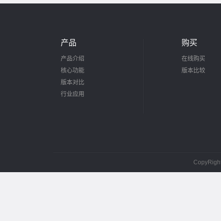
产品
购买
产品介绍
在线购买
核心功能
版本比较
版本对比
行业应用
CopyRig