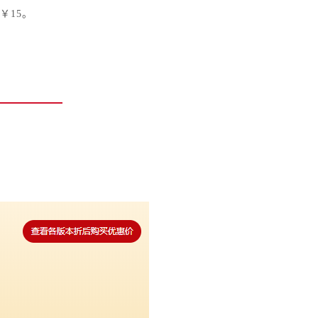
￥15。
。