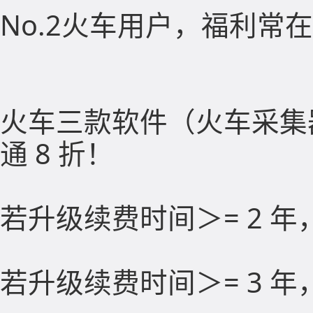
No.2火车用户，福利常在
火车三款软件（火车采集
通 8 折！
若升级续费时间＞= 2 年
若升级续费时间＞= 3 年