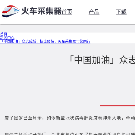
首页
产品
下载
首页
新闻中心
「中国加油」众志成城，抗击疫情，火车采集器与您同行
「中国加油」众
庚子鼠岁已至月余，如今新型冠状病毒肺炎席卷神州大地，牵动
疫情关怀活动开始后，湖北省每位火车采集器商业版用户均可