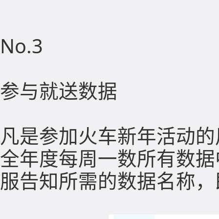
No.3
参与就送数据
凡是参加火车新年活动的用户
全年度每周一数所有数据
服告知所需的数据名称，