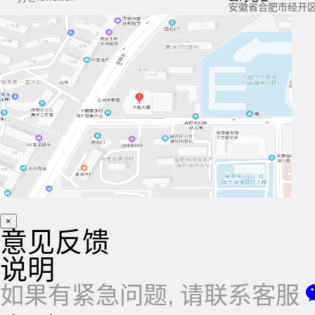
安徽省合肥市经开区
×
意见反馈
说明
如果有紧急问题, 请联系客服