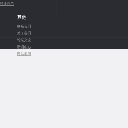
行业应用
其他
联系我们
关于我们
论坛交流
新闻中心
网站地图