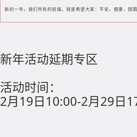
新的一年，我们所有的祝福，就是希望大家：平安，健康，团
新年活动延期专区
活动时间：
2月19日10:00-2月29日17