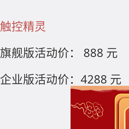
触控精灵
旗舰版活动价： 888 元
企业版活动价：4288 元