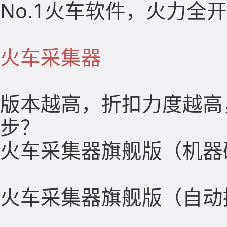
No.1火车软件，火力全
火车采集器
版本越高，折扣力度越高
步？
火车采集器旗舰版（机器
火车采集器旗舰版（自动