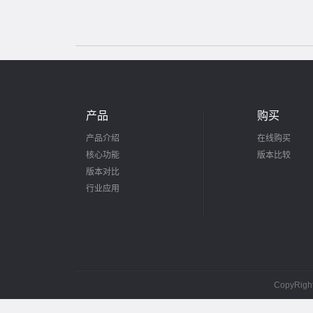
产品
购买
产品介绍
在线购买
核心功能
版本比较
版本对比
行业应用
CopyRig