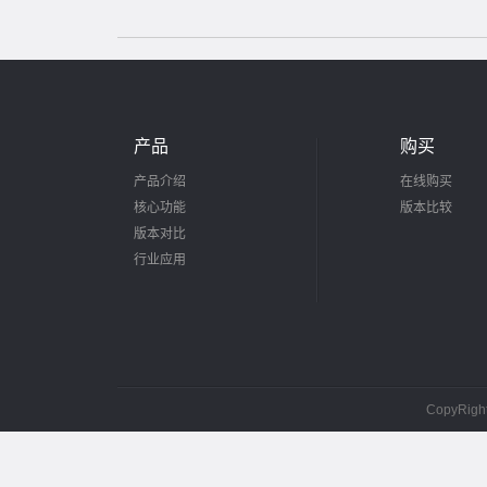
产品
购买
产品介绍
在线购买
核心功能
版本比较
版本对比
行业应用
CopyRig