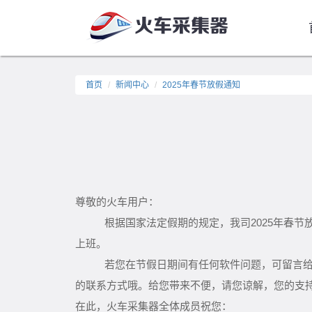
首页
新闻中心
2025年春节放假通知
尊敬的火车用户：
根据国家法定假期的规定，我司2025年春节放
上班。
若您在节假日期间有任何软件问题，可留言
的联系方式哦。给您带来不便，请您谅解，您的支
在此，火车采集器全体成员祝您：