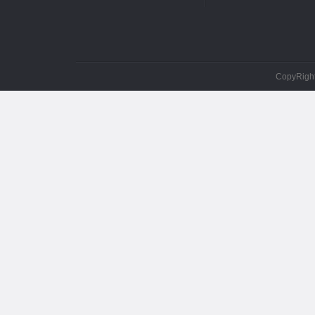
CopyRig