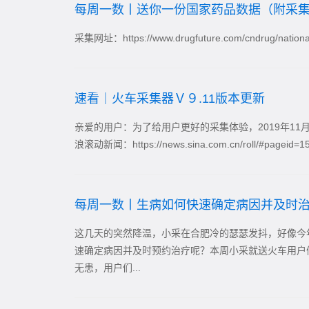
每周一数丨送你一份国家药品数据（附采
采集网址：https://www.drugfuture.com/cndrug/natio
速看｜火车采集器Ｖ９.11版本更新
亲爱的用户：为了给用户更好的采集体验，2019年11
浪滚动新闻：https://news.sina.com.cn/roll/#pageid=1
每周一数丨生病如何快速确定病因并及时
这几天的突然降温，小采在合肥冷的瑟瑟发抖，好像今
速确定病因并及时预约治疗呢？本周小采就送火车用户
无患，用户们...