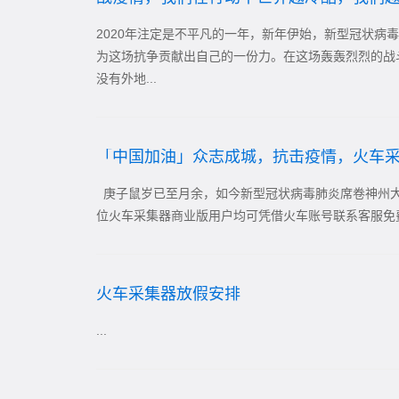
2020年注定是不平凡的一年，新年伊始，新型冠状
为这场抗争贡献出自己的一份力。在这场轰轰烈烈的战
没有外地...
「中国加油」众志成城，抗击疫情，火车
庚子鼠岁已至月余，如今新型冠状病毒肺炎席卷神州大
位火车采集器商业版用户均可凭借火车账号联系客服免费领
火车采集器放假安排
...