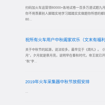
扫码加火车运营领80000+各地试卷一百多万道试题
你不用羡慕别人脚踏实地学习踏踏实实做题你所想的都
80...
祝所有火车用户中秋阖家欢乐（文末有福
关于中秋节的起源，说法较多，最早见于《周礼》。《礼
月”，夕月就是祭月亮，说明早在春秋时代，帝王就已
“秋”字...
2019年火车采集器中秋节放假安排
...