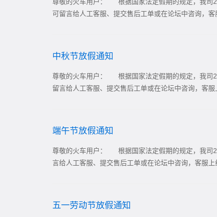
尊敬的火车用户： 根据国家法定假期的规定，我司202
可留言给人工客服、提交售后工单或在论坛中咨询，客服
中秋节放假通知
尊敬的火车用户： 根据国家法定假期的规定，我司202
留言给人工客服、提交售后工单或在论坛中咨询，客服上
端午节放假通知
尊敬的火车用户： 根据国家法定假期的规定，我司20
言给人工客服、提交售后工单或在论坛中咨询，客服上线
五一劳动节放假通知