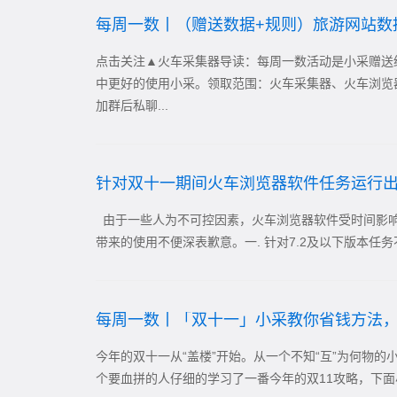
每周一数丨（赠送数据+规则）旅游网站数
点击关注▲火车采集器导读：每周一数活动是小采赠送
中更好的使用小采。领取范围：火车采集器、火车浏览
加群后私聊...
针对双十一期间火车浏览器软件任务运行出
由于一些人为不可控因素，火车浏览器软件受时间影响
带来的使用不便深表歉意。一. 针对7.2及以下版本任务
每周一数丨「双十一」小采教你省钱方法，
今年的双十一从“盖楼”开始。从一个不知“互”为何物的
个要血拼的人仔细的学习了一番今年的双11攻略，下面