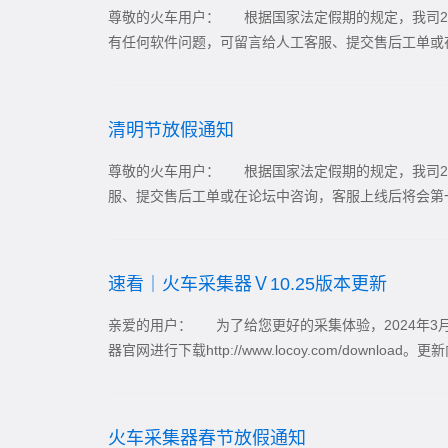
尊敬的火车用户： 根据国家法定假期的规定，我司202
有任何软件问题，可留言给人工客服、提交售后工单或在
清明节放假通知
尊敬的火车用户： 根据国家法定假期的规定，我司20
服、提交售后工单或在论坛中咨询，客服上线后将会第一
速看｜火车采集器Ｖ10.25版本更新
亲爱的用户： 为了给您更好的采集体验，2024年3
器官网进行下载http://www.locoy.com/downl
火车采集器春节放假通知