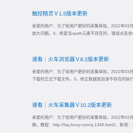
触控精灵Ｖ1.5版本更新
亲爱的用户：为了给用户更好的采集体验，2022年03
放大问题。3、修复当xpath元素不存在时，错误点击坐
速看｜火车浏览器Ｖ8.2版本更新
亲爱的用户：为了给用户更好的采集体验，2022年03
下载时正式下载文件。3、修正数据库目录不存在时执行出错
速看｜火车采集器Ｖ10.2版本更新
亲爱的用户：为了给用户更好的采集体验，2022年02月
换。教程：http://faq.locoy.com/q-1348.h