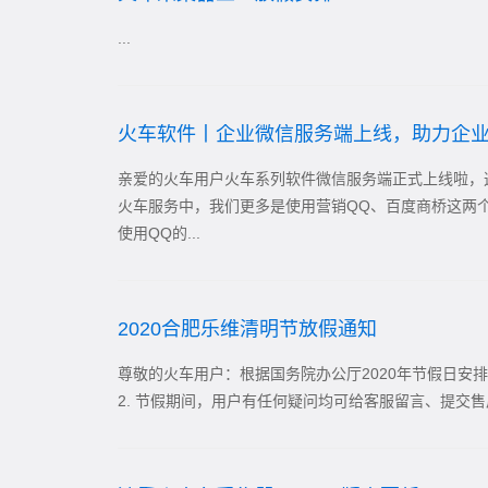
...
火车软件丨企业微信服务端上线，助力企
亲爱的火车用户火车系列软件微信服务端正式上线啦，
火车服务中，我们更多是使用营销QQ、百度商桥这两
使用QQ的...
2020合肥乐维清明节放假通知
尊敬的火车用户：根据国务院办公厅2020年节假日安排精神，
2. 节假期间，用户有任何疑问均可给客服留言、提交