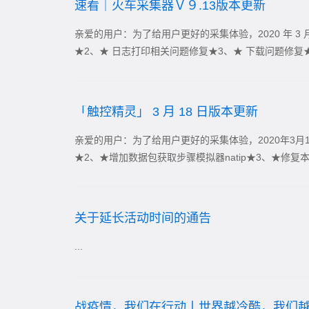
速看｜火车采集器Ｖ９.13版本更新
亲爱的用户：为了给用户更好的采集体验，2020 年 3 
★2、★ 日志打印相关问题修复★3、★ 下载问题修复★
「触控精灵」 3 月 18 日版本更新
亲爱的用户：为了给用户更好的采集体验，2020年3月
★2、★增加数据包获取步骤模拟器natip★3、★修复
关于延长活动时间的通告
...
战疫情，我们在行动丨世界越冷酷，我们