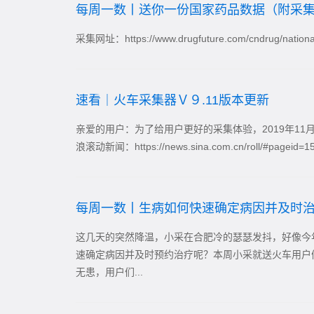
每周一数丨送你一份国家药品数据（附采
采集网址：https://www.drugfuture.com/cndrug/natio
速看｜火车采集器Ｖ９.11版本更新
亲爱的用户：为了给用户更好的采集体验，2019年11
浪滚动新闻：https://news.sina.com.cn/roll/#pageid=1
每周一数丨生病如何快速确定病因并及时
这几天的突然降温，小采在合肥冷的瑟瑟发抖，好像今
速确定病因并及时预约治疗呢？本周小采就送火车用户
无患，用户们...