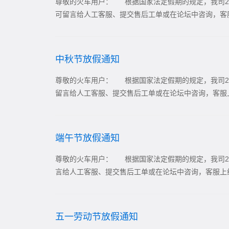
尊敬的火车用户： 根据国家法定假期的规定，我司202
可留言给人工客服、提交售后工单或在论坛中咨询，客服
中秋节放假通知
尊敬的火车用户： 根据国家法定假期的规定，我司202
留言给人工客服、提交售后工单或在论坛中咨询，客服上
端午节放假通知
尊敬的火车用户： 根据国家法定假期的规定，我司20
言给人工客服、提交售后工单或在论坛中咨询，客服上线
五一劳动节放假通知