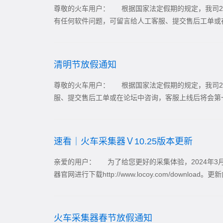
尊敬的火车用户： 根据国家法定假期的规定，我司202
有任何软件问题，可留言给人工客服、提交售后工单或在
清明节放假通知
尊敬的火车用户： 根据国家法定假期的规定，我司20
服、提交售后工单或在论坛中咨询，客服上线后将会第一
速看｜火车采集器Ｖ10.25版本更新
亲爱的用户： 为了给您更好的采集体验，2024年3
器官网进行下载http://www.locoy.com/downl
火车采集器春节放假通知