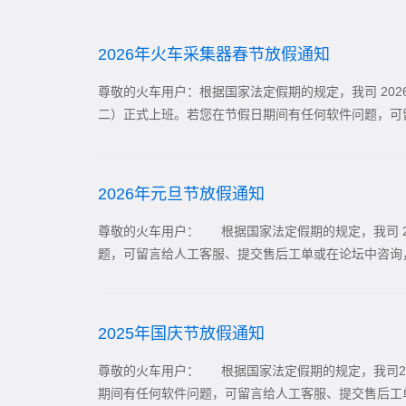
2026年火车采集器春节放假通知
尊敬的火车用户：根据国家法定假期的规定，我司 2026 
二）正式上班。若您在节假日期间有任何软件问题，可
2026年元旦节放假通知
尊敬的火车用户： 根据国家法定假期的规定，我司 202
题，可留言给人工客服、提交售后工单或在论坛中咨询，
2025年国庆节放假通知
尊敬的火车用户： 根据国家法定假期的规定，我司202
期间有任何软件问题，可留言给人工客服、提交售后工单