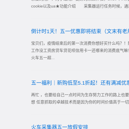
cookie以及ua★功能介绍 采集器运行任务时候，通过访
倒计时1天！五一优惠即将结束（文末有老
宝贝们，疫情结束后的第一次消费你想好买什么吗？！
工作没工资房贷车贷花呗信用卡一还哪来的消费底气嘛
火车五一超...
五一福利｜新购低至5.1折起！还有满减优
再忙 ，也要给自己一点时间为生存努力工作的路上也
想 任意抓取的卓越技术而是因为你的时间价值高于一切
火车采集器五一放假安排