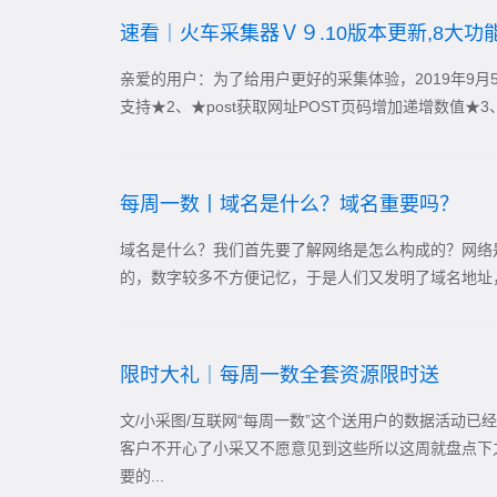
速看｜火车采集器Ｖ９.10版本更新,8大功
亲爱的用户：为了给用户更好的采集体验，2019年9
支持★2、★post获取网址POST页码增加递增数值★3、
每周一数丨域名是什么？域名重要吗？
域名是什么？我们首先要了解网络是怎么构成的？网络是
的，数字较多不方便记忆，于是人们又发明了域名地址，采用
限时大礼｜每周一数全套资源限时送
文/小采图/互联网“每周一数”这个送用户的数据活动
客户不开心了小采又不愿意见到这些所以这周就盘点下
要的...